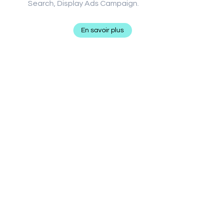
Search, Display Ads Campaign.
En savoir plus
Branding et Supports
Logo - Site Internet - Photo - Vidéo