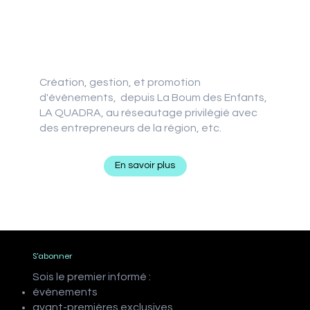
Événementiel
Privé - Entreprise - Réseautage
Création, gestion, et promotion
d'évènements, depuis La Boum des Enfants,
LA QUADRA, au réseautage privilégié avec
des entrepreneurs de la région, etc.
En savoir plus
S'abonner
Sois le premier informé :
évènements
avant-premières exclusives